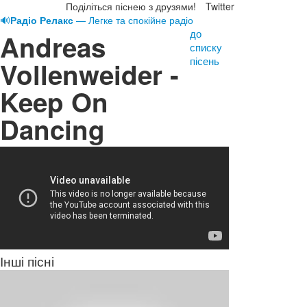
Поділіться піснею з друзями!
Twitter
🔊
Радіо Релакс
— Легке та спокійне радіо
до
Andreas
списку
пісень
Vollenweider -
Keep On
Dancing
Інші пісні