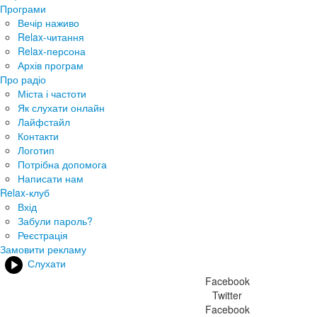
Програми
Вечір наживо
Relax-читання
Relax-персона
Архів програм
Про радіо
Міста і частоти
Як слухати онлайн
Лайфстайл
Контакти
Логотип
Потрібна допомога
Написати нам
Relax-клуб
Вхід
Забули пароль?
Реєстрація
Замовити рекламу
Слухати
Facebook
Twitter
Facebook