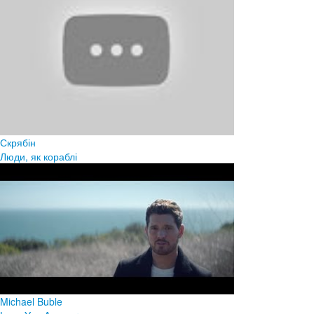
Скрябін
Люди, як кораблі
Michael Buble