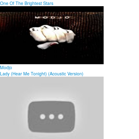
One Of The Brightest Stars
Modjo
Lady (Hear Me Tonight) (Acoustic Version)