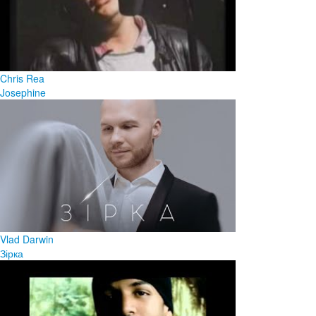
Chris Rea
Josephine
Vlad Darwin
Зірка