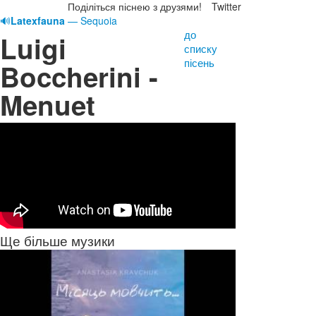
Поділіться піснею з друзями!
Twitter
🔊
Latexfauna
— Sequoia
до
Luigi
списку
пісень
Boccherini -
Menuet
Ще більше музики