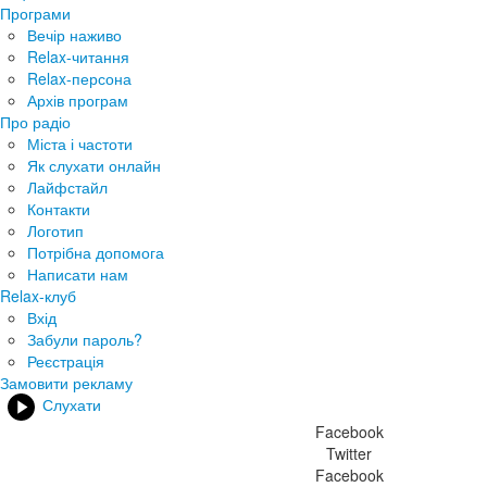
Програми
Вечір наживо
Relax-читання
Relax-персона
Архів програм
Про радіо
Міста і частоти
Як слухати онлайн
Лайфстайл
Контакти
Логотип
Потрібна допомога
Написати нам
Relax-клуб
Вхід
Забули пароль?
Реєстрація
Замовити рекламу
Слухати
Facebook
Twitter
Facebook