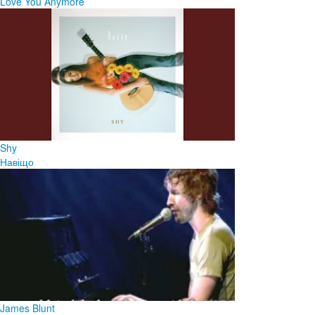
Love You Anymore
Shy
Навіщо
James Blunt