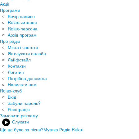
Акції
Програми
Вечір наживо
Relax-читання
Relax-персона
Архів програм
Про радіо
Міста і частоти
Як слухати онлайн
Лайфстайл
Контакти
Логотип
Потрібна допомога
Написати нам
Relax-клуб
Вхід
Забули пароль?
Реєстрація
Замовити рекламу
Слухати
Що це була за пісня?
Музика Радіо Relax