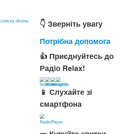
 списку пісень
👇 Зверніть увагу
Потрібна допомога
👍 Приєднуйтесь до
Радіо Relax!
📱 Слухайте зі
смартфона
RadioPlayer
🎫 Купуйте квитки