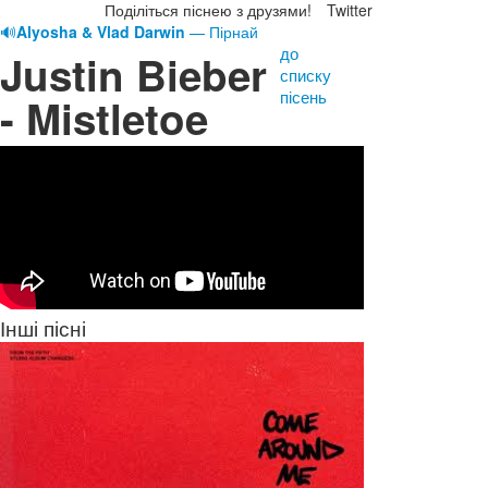
Поділіться піснею з друзями!
Twitter
🔊
Alyosha & Vlad Darwin
— Пірнай
до
Justin Bieber
списку
пісень
- Mistletoe
Інші пісні