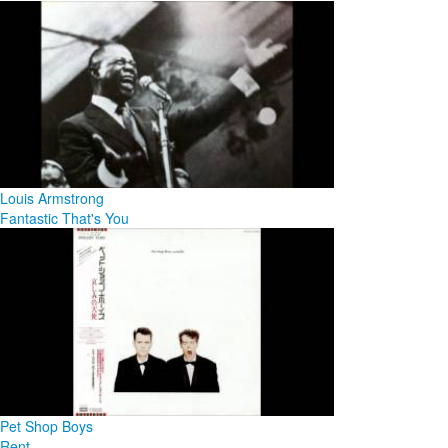
Louis Armstrong
Fantastic That's You
Pet Shop Boys
Rent