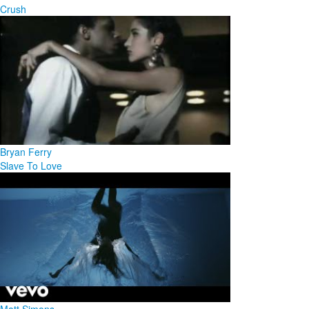
Crush
Bryan Ferry
Slave To Love
Matt Simons