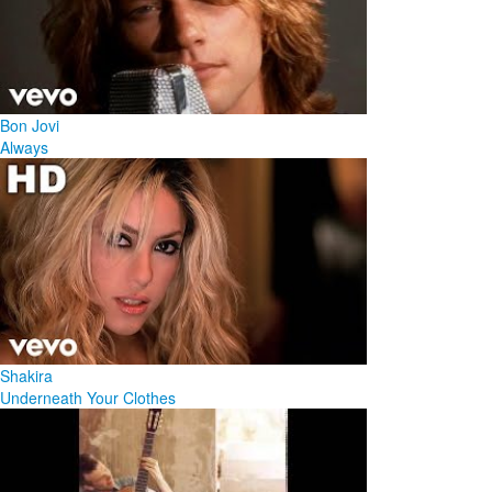
Bon Jovi
Always
Shakira
Underneath Your Clothes