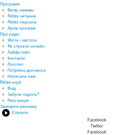
Програми
Вечір наживо
Relax-читання
Relax-персона
Архів програм
Про радіо
Міста і частоти
Як слухати онлайн
Лайфстайл
Контакти
Логотип
Потрібна допомога
Написати нам
Relax-клуб
Вхід
Забули пароль?
Реєстрація
Замовити рекламу
Слухати
Facebook
Twitter
Facebook