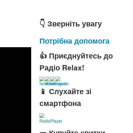
👇 Зверніть увагу
Потрібна допомога
👍 Приєднуйтесь до
Радіо Relax!
📱 Слухайте зі
смартфона
RadioPlayer
🎫 Купуйте квитки