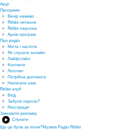
Акції
Програми
Вечір наживо
Relax-читання
Relax-персона
Архів програм
Про радіо
Міста і частоти
Як слухати онлайн
Лайфстайл
Контакти
Логотип
Потрібна допомога
Написати нам
Relax-клуб
Вхід
Забули пароль?
Реєстрація
Замовити рекламу
Слухати
Що це була за пісня?
Музика Радіо Relax