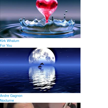
Kirk Whalum
For You
Andre Gagnon
Nocturne