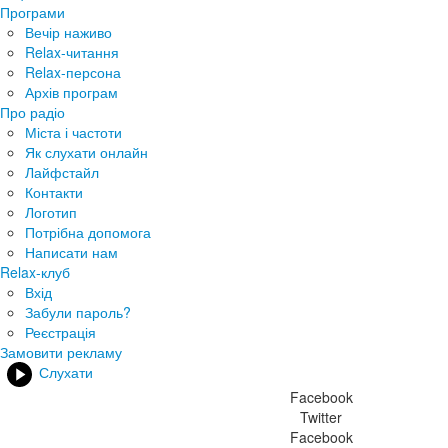
Програми
Вечір наживо
Relax-читання
Relax-персона
Архів програм
Про радіо
Міста і частоти
Як слухати онлайн
Лайфстайл
Контакти
Логотип
Потрібна допомога
Написати нам
Relax-клуб
Вхід
Забули пароль?
Реєстрація
Замовити рекламу
Слухати
Facebook
Twitter
Facebook