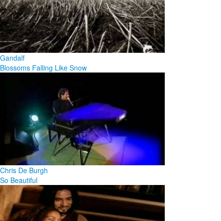
Gandalf
Blossoms Falling Like Snow
Chris De Burgh
So Beautiful