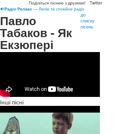
Поділіться піснею з друзями!
Twitter
🔊
Радіо Релакс
— Легке та спокійне радіо
до
Павло
списку
пісень
Табаков - Як
Екзюпері
Інші пісні