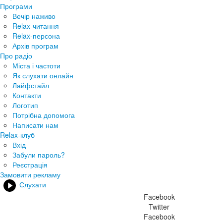
Програми
Вечір наживо
Relax-читання
Relax-персона
Архів програм
Про радіо
Міста і частоти
Як слухати онлайн
Лайфстайл
Контакти
Логотип
Потрібна допомога
Написати нам
Relax-клуб
Вхід
Забули пароль?
Реєстрація
Замовити рекламу
Слухати
Facebook
Twitter
Facebook