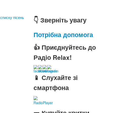
 списку пісень
👇 Зверніть увагу
Потрібна допомога
👍 Приєднуйтесь до
Радіо Relax!
📱 Слухайте зі
смартфона
RadioPlayer
🎫 Купуйте квитки