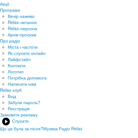
Акції
Програми
Вечір наживо
Relax-читання
Relax-персона
Архів програм
Про радіо
Міста і частоти
Як слухати онлайн
Лайфстайл
Контакти
Логотип
Потрібна допомога
Написати нам
Relax-клуб
Вхід
Забули пароль?
Реєстрація
Замовити рекламу
Слухати
Що це була за пісня?
Музика Радіо Relax