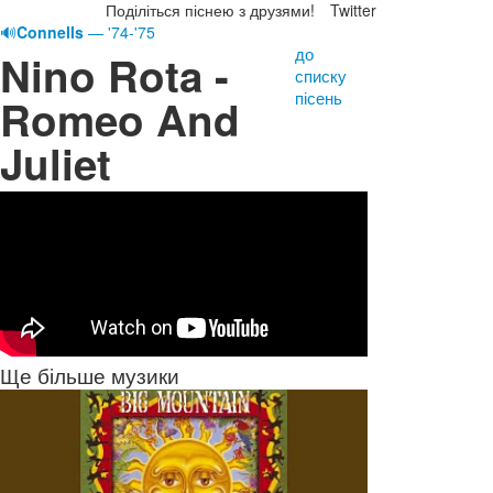
Поділіться піснею з друзями!
Twitter
🔊
Connells
— '74-'75
до
Nino Rota -
списку
пісень
Romeo And
Juliet
Ще більше музики