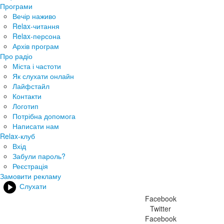
Програми
Вечір наживо
Relax-читання
Relax-персона
Архів програм
Про радіо
Міста і частоти
Як слухати онлайн
Лайфстайл
Контакти
Логотип
Потрібна допомога
Написати нам
Relax-клуб
Вхід
Забули пароль?
Реєстрація
Замовити рекламу
Слухати
Facebook
Twitter
Facebook