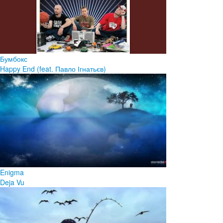
Бумбокс
Happy End (feat. Павло Ігнатьєв)
Enigma
Deja Vu