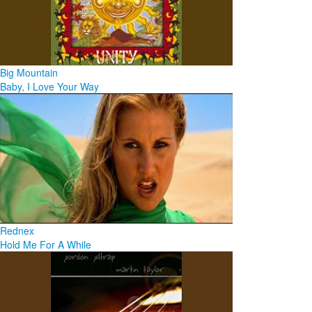
Big Mountain
Baby, I Love Your Way
Rednex
Hold Me For A While