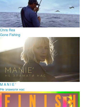
Chris Rea
Gone Fishing
M A N I E '
Не зламати нас