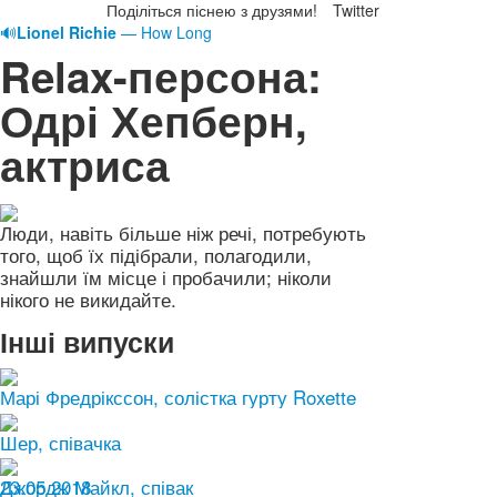
Поділіться піснею з друзями!
Twitter
🔊
Lionel Richie
— How Long
Relax-персона:
Одрі Хепберн,
актриса
Люди, навіть більше ніж речі, потребують
того, щоб їх підібрали, полагодили,
знайшли їм місце і пробачили; ніколи
нікого не викидайте.
Інші випуски
Марі Фредрікссон, солістка гурту Roxette
Шер, співачка
23.05.2018
Джордж Майкл, співак