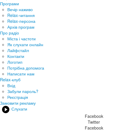
Програми
Вечір наживо
Relax-читання
Relax-персона
Архів програм
Про радіо
Міста і частоти
Як слухати онлайн
Лайфстайл
Контакти
Логотип
Потрібна допомога
Написати нам
Relax-клуб
Вхід
Забули пароль?
Реєстрація
Замовити рекламу
Слухати
Facebook
Twitter
Facebook