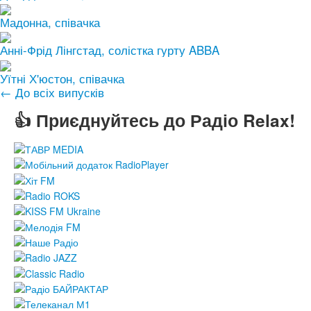
Мадонна, співачка
Анні-Фрід Лінгстад, солістка гурту ABBA
Уїтні Х'юстон, співачка
← До всіх випусків
👍 Приєднуйтесь до Радіо Relax!