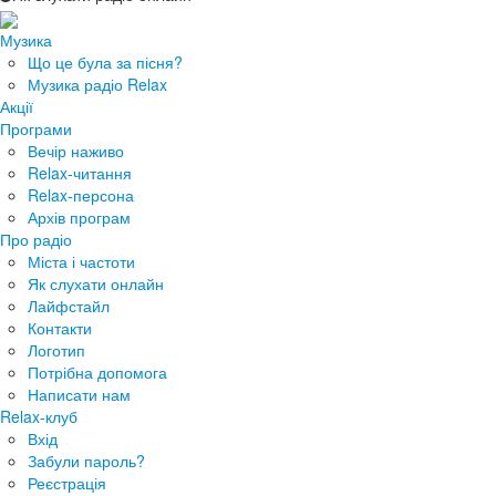
Музика
Що це була за пісня?
Музика радіо Relax
Акції
Програми
Вечір наживо
Relax-читання
Relax-персона
Архів програм
Про радіо
Міста і частоти
Як слухати онлайн
Лайфстайл
Контакти
Логотип
Потрібна допомога
Написати нам
Relax-клуб
Вхід
Забули пароль?
Реєстрація