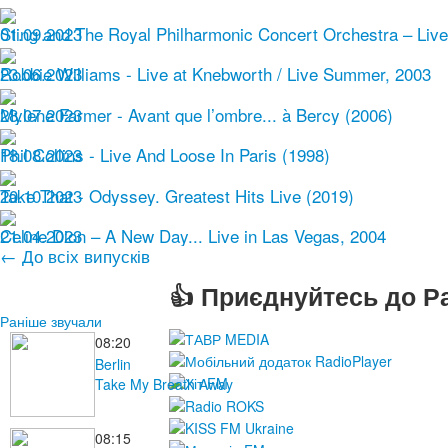
01.09.2023
Sting and The Royal Philharmonic Concert Orchestra – Live 
23.06.2023
Robbie Williams - Live at Knebworth / Live Summer, 2003
28.07.2023
Mylene Farmer - Avant que l’ombre... à Bercy (2006)
18.08.2023
Phil Collins - Live And Loose In Paris (1998)
20.10.2023
Take That - Odyssey. Greatest Hits Live (2019)
21.04.2023
Celine Dion – A New Day... Live in Las Vegas, 2004
← До всіх випусків
👍 Приєднуйтесь до Ра
Раніше звучали
08:20
Berlin
Take My Breath Away
08:15