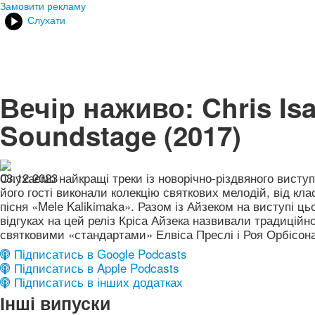
Замовити рекламу
Слухати
Вечір наживо: Chris Isa
Soundstage (2017)
08.12.2023
Слухаємо найкращі треки із новорічно-різдвяного виступ
його гості виконали колекцію святкових мелодій, від кла
пісня «Mele Kalikimaka». Разом із Айзеком на виступі ць
відгуках на цей реліз Кріса Айзека назвивали традиційн
святковими «стандартами» Елвіса Преслі і Роя Орбісона
Підписатись в Google Podcasts
Підписатись в Apple Podcasts
Підписатись в інших додатках
Інші випуски