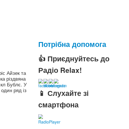
Потрібна допомога
👍 Приєднуйтесь до
Радіо Relax!
ріс Айзек та
ка різдвяна
йкл Бублє. У
 один ряд із
📱 Слухайте зі
смартфона
RadioPlayer