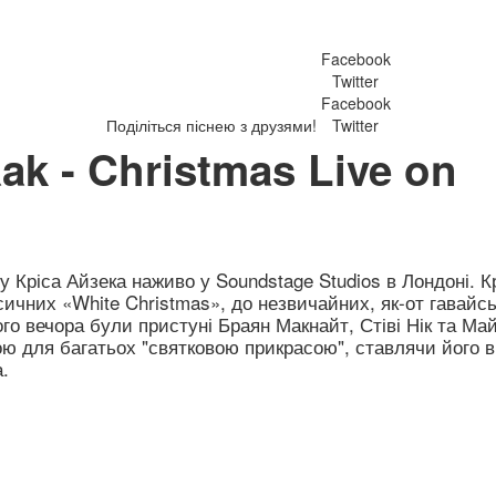
Facebook
Twitter
Facebook
Поділіться піснею з друзями!
Twitter
ak - Christmas Live on
у Кріса Айзека наживо у Soundstage Studios в Лондоні. К
сичних «White Christmas», до незвичайних, як-от гавайсь
ого вечора були пристуні Браян Макнайт, Стіві Нік та Ма
ою для багатьох "святковою прикрасою", ставлячи його в
.