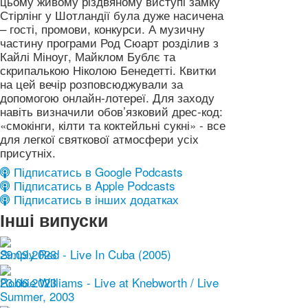
цьому живому різдвяному виступі замку
Стірлінг у Шотландії була дуже насичена
– гості, промови, конкурси. А музичну
частину програми Род Сюарт розділив з
Кайлі Міноуг, Майклом Бублє та
скрипалькою Ніколою Бенедетті. Квитки
на цей вечір розповсюджували за
допомогою онлайн-лотереї. Для заходу
навіть визначили обов’язковий дрес-код:
«смокінги, кілти та коктейльні сукні» - все
для легкої святкової атмосфери усіх
присутніх.
Підписатись в Google Podcasts
Підписатись в Apple Podcasts
Підписатись в інших додатках
Інші випуски
29.09.2023
Simply Red - Live In Cuba (2005)
23.06.2023
Robbie Williams - Live at Knebworth / Live
Summer, 2003