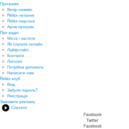
Програми
Вечір наживо
Relax-читання
Relax-персона
Архів програм
Про радіо
Міста і частоти
Як слухати онлайн
Лайфстайл
Контакти
Логотип
Потрібна допомога
Написати нам
Relax-клуб
Вхід
Забули пароль?
Реєстрація
Замовити рекламу
Слухати
Facebook
Twitter
Facebook