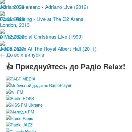
10.11.2023
Adriano Celentano - Adriano Live (2012)
09.06.2023
Ronan Keating - Live at The O2 Arena,
London, 2013
01.12.2023
A Very Special Christmas Live (1999)
11.08.2023
Adele - Live At The Royal Albert Hall (2011)
← До всіх випусків
👍 Приєднуйтесь до Радіо Relax!