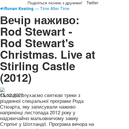
Поділіться піснею з друзями!
Twitter
🔊
Ronan Keating
— Time After Time
Вечір наживо:
Rod Stewart -
Rod Stewart's
Christmas. Live at
Stirling Castle
(2012)
15.12.2023
Сьогодні слухаємо святкові треки з
різдвяної спеціальної програми Рода
Стюарта, яку записували наживо
наприкінці листопада 2012 року у
надзвичайно мальовничому замку
Стірлінг у Шотландії. Програма вечора на