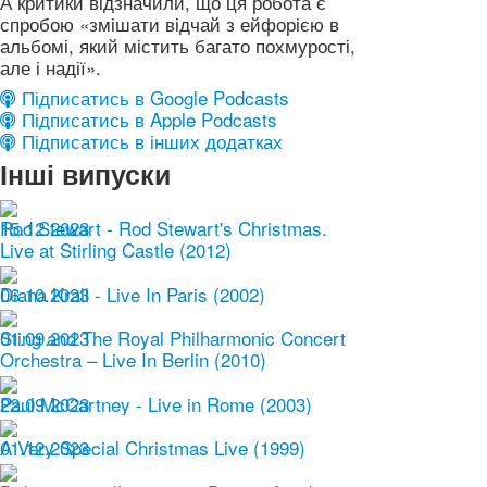
А критики відзначили, що ця робота є
спробою «змішати відчай з ейфорією в
альбомі, який містить багато похмурості,
але і надії».
Підписатись в Google Podcasts
Підписатись в Apple Podcasts
Підписатись в інших додатках
Інші випуски
15.12.2023
Rod Stewart - Rod Stewart's Christmas.
Live at Stirling Castle (2012)
06.10.2023
Diana Krall - Live In Paris (2002)
01.09.2023
Sting and The Royal Philharmonic Concert
Orchestra – Live In Berlin (2010)
22.09.2023
Paul McCartney - Live in Rome (2003)
01.12.2023
A Very Special Christmas Live (1999)