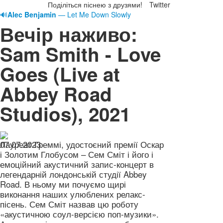
Поділіться піснею з друзями!
Twitter
🔊
Alec Benjamin
— Let Me Down Slowly
Вечір наживо:
Sam Smith - Love
Goes (Live at
Abbey Road
Studios), 2021
07.07.2023
Лауреат Греммі, удостоєний премії Оскар
і Золотим Глобусом – Сем Сміт і його і
емоційний акустичний запис-концерт в
легендарній лондонській студії Abbey
Road. В ньому ми почуємо щирі
виконання наших улюблених релакс-
пісень. Сем Сміт назвав цю роботу
«акустичною соул-версією поп-музики».