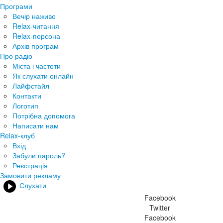
Програми
Вечір наживо
Relax-читання
Relax-персона
Архів програм
Про радіо
Міста і частоти
Як слухати онлайн
Лайфстайл
Контакти
Логотип
Потрібна допомога
Написати нам
Relax-клуб
Вхід
Забули пароль?
Реєстрація
Замовити рекламу
Слухати
Facebook
Twitter
Facebook