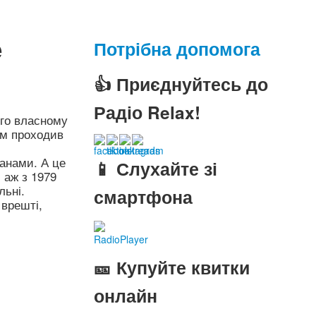
e
Потрібна допомога
👍 Приєднуйтесь до
Радіо Relax!
ого власному
ом проходив
ранами. А це
📱 Слухайте зі
 аж з 1979
льні.
смартфона
 врешті,
RadioPlayer
🎫 Купуйте квитки
онлайн