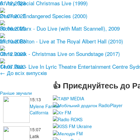
01.12.2023
A Very Special Christmas Live (1999)
21.07.2023
Des'ree - Endangered Species (2000)
30.06.2023
Richard Marx - Duo Live (with Matt Scannell), 2009
27.10.2023
Michael Bolton - Live at The Royal Albert Hall (2010)
08.12.2023
Chris Isaak - Christmas Live on Soundstage (2017)
14.07.2023
Chris Rea - Live In Lyric Theatre Entertainment Centre Sydn
← До всіх випусків
👍 Приєднуйтесь до Ра
Раніше звучали
15:13
Mylene Farmer
California
15:07
Latik