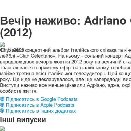
Вечір наживо: Adriano 
(2012)
10.11.2023
Слухаємо концертний альбом італійського співака та кі
лейблі «Clan Celentano». На ньому - сольний концерт А
впродовж двох вечорів жовтня 2012 року на величній ст
транслювався в прямому ефірі на італійському телебачен
майже третина всієї італійської телеаудиторії. Цей конц
року. Це ніде не декларувалося, але ще напередодні ви
Виступи наживо все менше цікавили Адріано, адже, окрім 
особисте життя.
Підписатись в Google Podcasts
Підписатись в Apple Podcasts
Підписатись в інших додатках
Інші випуски