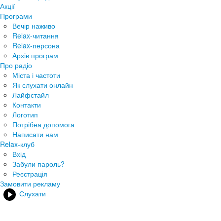
Акції
Програми
Вечір наживо
Relax-читання
Relax-персона
Архів програм
Про радіо
Міста і частоти
Як слухати онлайн
Лайфстайл
Контакти
Логотип
Потрібна допомога
Написати нам
Relax-клуб
Вхід
Забули пароль?
Реєстрація
Замовити рекламу
Слухати