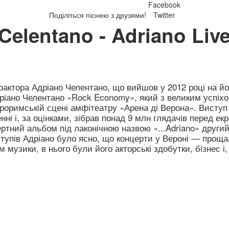
Facebook
Поділіться піснею з друзями!
Twitter
Celentano - Adriano Liv
ноактора Адріано Челентано, що вийшов у 2012 році на й
дріано Челентано «Rock Economy», який з великим успіх
ароримській сцені амфітеатру «Арена ді Верона». Виступ
ні і, за оцінками, зібрав понад 9 млн глядачів перед ек
ертний альбом під лаконічною назвою «...Adriano» другий
ступів Адріано було ясно, що концерти у Вероні — проща
музики, в нього були його акторські здобутки, бізнес і,