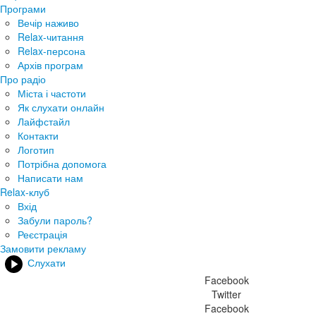
Програми
Вечір наживо
Relax-читання
Relax-персона
Архів програм
Про радіо
Міста і частоти
Як слухати онлайн
Лайфстайл
Контакти
Логотип
Потрібна допомога
Написати нам
Relax-клуб
Вхід
Забули пароль?
Реєстрація
Замовити рекламу
Слухати
Facebook
Twitter
Facebook