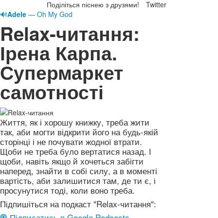
Поділіться піснею з друзями!
Twitter
🔊
Adele
— Oh My God
Relax-читання:
Ірена Карпа.
Супермаркет
самотності
Життя, як і хорошу книжку, треба жити
так, аби могти відкрити його на будь-якій
сторінці і не почувати жодної втрати.
Щоби не треба було вертатися назад. І
щоби, навіть якщо й хочеться забігти
наперед, знайти в собі силу, а в моменті
вартість, аби залишитися там, де ти є, і
просунутися тоді, коли воно треба.
Підпишіться на подкаст "Relax-читання":
Підписатись в Google Podcasts