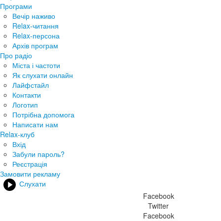
Програми
Вечір наживо
Relax-читання
Relax-персона
Архів програм
Про радіо
Міста і частоти
Як слухати онлайн
Лайфстайл
Контакти
Логотип
Потрібна допомога
Написати нам
Relax-клуб
Вхід
Забули пароль?
Реєстрація
Замовити рекламу
Слухати
Facebook
Twitter
Facebook