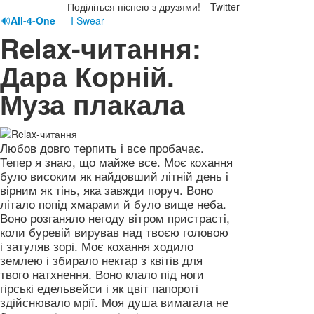
Поділіться піснею з друзями!
Twitter
🔊
All-4-One
— I Swear
Relax-читання:
Дара Корній.
Муза плакала
Любов довго терпить і все пробачає.
Тепер я знаю, що майже все. Моє кохання
було високим як найдовший літній день і
вірним як тінь, яка завжди поруч. Воно
літало попід хмарами й було вище неба.
Воно розганяло негоду вітром пристрасті,
коли буревій вирував над твоєю головою
і затуляв зорі. Моє кохання ходило
землею і збирало нектар з квітів для
твого натхнення. Воно клало під ноги
гірські едельвейси і як цвіт папороті
здійснювало мрії. Моя душа вимагала не