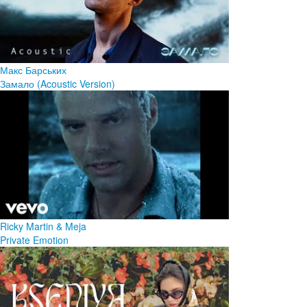
Макс Барських
Замало (Acoustic Version)
Ricky Martin & Meja
Private Emotion