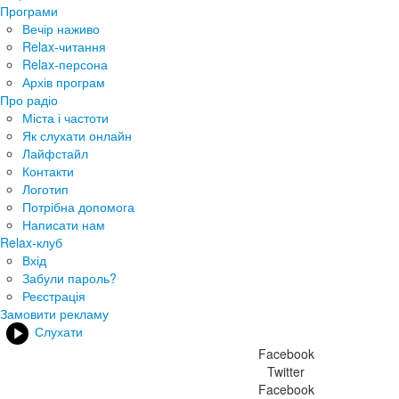
Програми
Вечір наживо
Relax-читання
Relax-персона
Архів програм
Про радіо
Міста і частоти
Як слухати онлайн
Лайфстайл
Контакти
Логотип
Потрібна допомога
Написати нам
Relax-клуб
Вхід
Забули пароль?
Реєстрація
Замовити рекламу
Слухати
Facebook
Twitter
Facebook