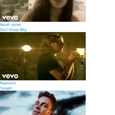
Norah Jones
Don't Know Why
Reamonn
Tonight