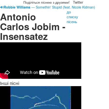
Поділіться піснею з друзями!
Twitter
🔊
Robbie Williams
— Somethin' Stupid (feat. Nicole Kidman)
до
Antonio
списку
пісень
Carlos Jobim -
Insensatez
Інші пісні