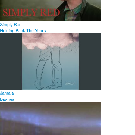
Simply Red
Holding Back The Years
Jamala
Вдячна