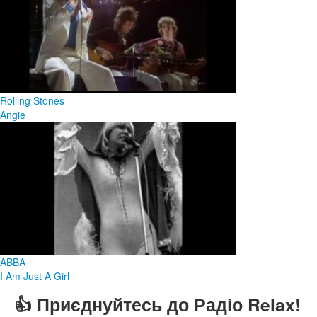
Rolling Stones
Angie
ABBA
I Am Just A Girl
👍 Приєднуйтесь до Радіо Relax!