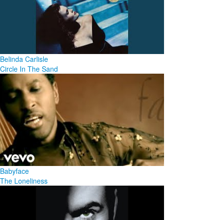
Belinda Carlisle
Circle In The Sand
Babyface
The Loneliness