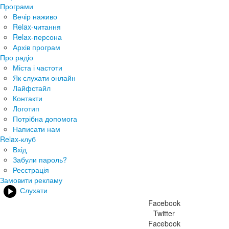
Програми
Вечір наживо
Relax-читання
Relax-персона
Архів програм
Про радіо
Міста і частоти
Як слухати онлайн
Лайфстайл
Контакти
Логотип
Потрібна допомога
Написати нам
Relax-клуб
Вхід
Забули пароль?
Реєстрація
Замовити рекламу
Слухати
Facebook
Twitter
Facebook