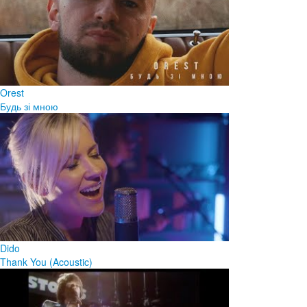
Orest
Будь зі мною
Dido
Thank You (Acoustic)