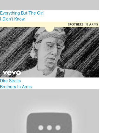
Everything But The Girl
I Didn't Know
Dire Straits
Brothers In Arms