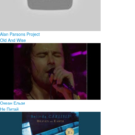
Alan Parsons Project
Old And Wise
Океан Ельзи
Не Питай