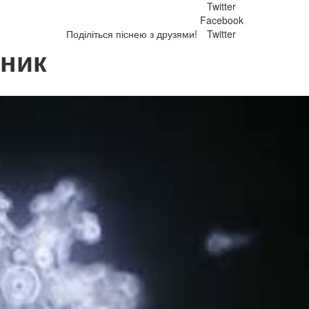
Twitter
Facebook
Поділіться піснею з друзями!
Twitter
шник