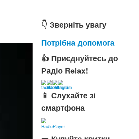
👇 Зверніть увагу
Потрібна допомога
👍 Приєднуйтесь до
Радіо Relax!
📱 Слухайте зі
смартфона
RadioPlayer
🎫 Купуйте квитки