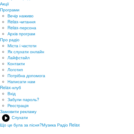
Акції
Програми
Вечір наживо
Relax-читання
Relax-персона
Архів програм
Про радіо
Міста і частоти
Як слухати онлайн
Лайфстайл
Контакти
Логотип
Потрібна допомога
Написати нам
Relax-клуб
Вхід
Забули пароль?
Реєстрація
Замовити рекламу
Слухати
Що це була за пісня?
Музика Радіо Relax