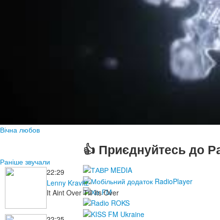
Вічна любов
👍 Приєднуйтесь до Ра
Раніше звучали
22:29
Lenny Kravitz
It Aint Over Till Its Over
22:25