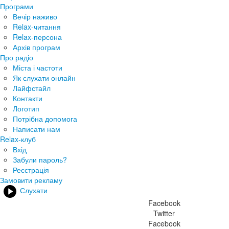
Програми
Вечір наживо
Relax-читання
Relax-персона
Архів програм
Про радіо
Міста і частоти
Як слухати онлайн
Лайфстайл
Контакти
Логотип
Потрібна допомога
Написати нам
Relax-клуб
Вхід
Забули пароль?
Реєстрація
Замовити рекламу
Слухати
Facebook
Twitter
Facebook