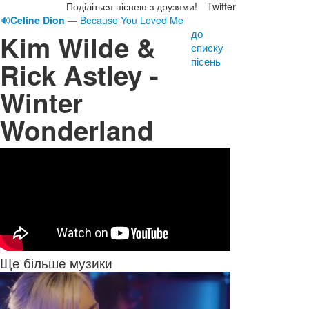
Поділіться піснею з друзями!
Twitter
🔊
Celine Dion
— Because You Loved Me
до
Kim Wilde &
списку
пісень
Rick Astley -
Winter
Wonderland
Ще більше музики