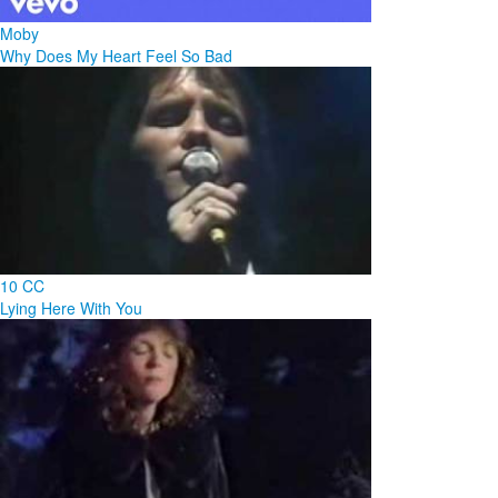
Moby
Why Does My Heart Feel So Bad
10 CC
Lying Here With You