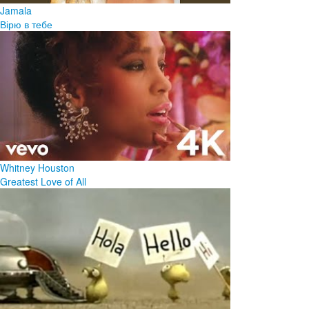
Jamala
Вірю в тебе
Whitney Houston
Greatest Love of All