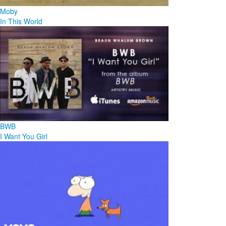
Moby
In This World
BWB
I Want You Girl