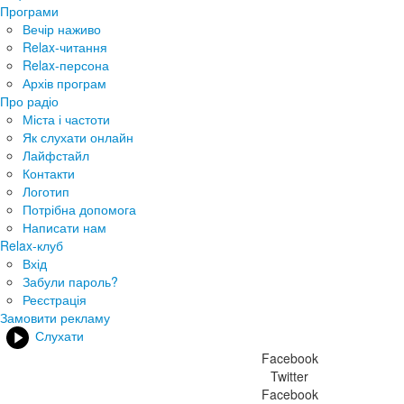
Програми
Вечір наживо
Relax-читання
Relax-персона
Архів програм
Про радіо
Міста і частоти
Як слухати онлайн
Лайфстайл
Контакти
Логотип
Потрібна допомога
Написати нам
Relax-клуб
Вхід
Забули пароль?
Реєстрація
Замовити рекламу
Слухати
Facebook
Twitter
Facebook