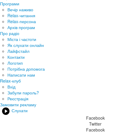
Програми
Вечір наживо
Relax-читання
Relax-персона
Архів програм
Про радіо
Міста і частоти
Як слухати онлайн
Лайфстайл
Контакти
Логотип
Потрібна допомога
Написати нам
Relax-клуб
Вхід
Забули пароль?
Реєстрація
Замовити рекламу
Слухати
Facebook
Twitter
Facebook