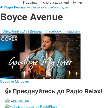
Поділіться піснею з друзями!
Twitter
🔊
Радіо Релакс
— Легке та спокійне радіо
Boyce Avenue
Офіційний сайт
|
Вікіпедія
|
Facebook
|
Instagram
Goodbye My Lover
👍 Приєднуйтесь до Радіо Relax!