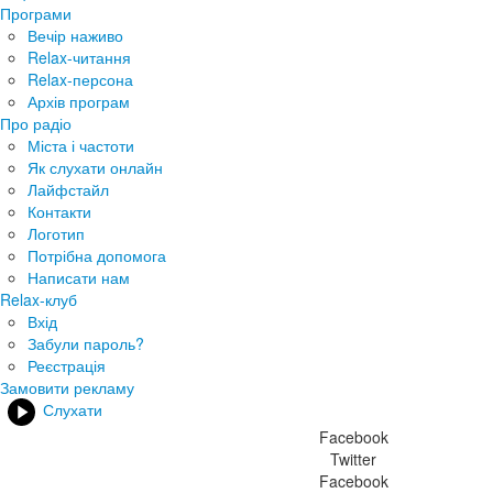
Програми
Вечір наживо
Relax-читання
Relax-персона
Архів програм
Про радіо
Міста і частоти
Як слухати онлайн
Лайфстайл
Контакти
Логотип
Потрібна допомога
Написати нам
Relax-клуб
Вхід
Забули пароль?
Реєстрація
Замовити рекламу
Слухати
Facebook
Twitter
Facebook