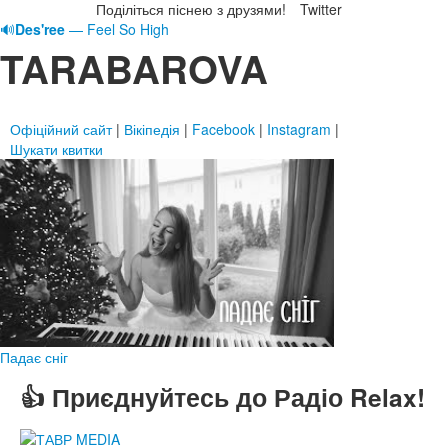
Поділіться піснею з друзями!
Twitter
🔊
Des'ree
— Feel So High
TARABAROVA
Офіційний сайт
|
Вікіпедія
|
Facebook
|
Instagram
|
Шукати квитки
Падає сніг
👍 Приєднуйтесь до Радіо Relax!