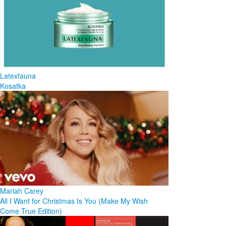
Latexfauna
Kosatka
Mariah Carey
All I Want for Christmas Is You (Make My Wish
Come True Edition)