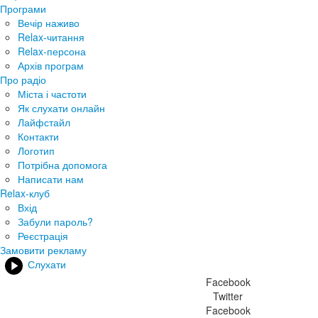
Програми
Вечір наживо
Relax-читання
Relax-персона
Архів програм
Про радіо
Міста і частоти
Як слухати онлайн
Лайфстайл
Контакти
Логотип
Потрібна допомога
Написати нам
Relax-клуб
Вхід
Забули пароль?
Реєстрація
Замовити рекламу
Слухати
Facebook
Twitter
Facebook