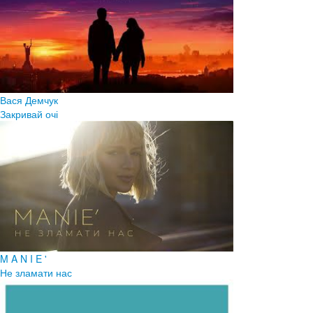
Вася Демчук
Закривай очі
M A N I E '
Не зламати нас