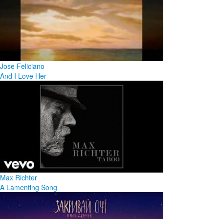
Jose Feliciano
And I Love Her
Max Richter
A Lamenting Song