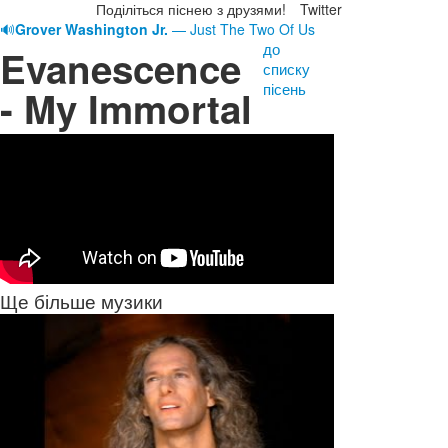
Поділіться піснею з друзями!
Twitter
🔊
Grover Washington Jr.
— Just The Two Of Us
до
Evanescence
списку
пісень
- My Immortal
Ще більше музики