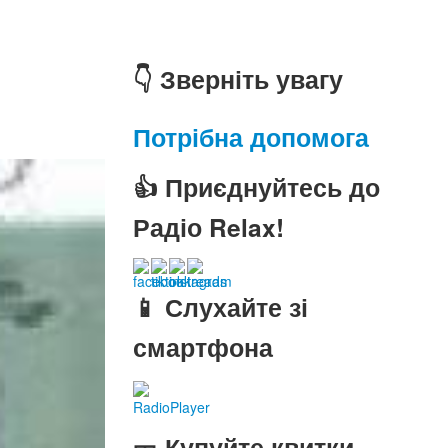
👇 Зверніть увагу
Потрібна допомога
👍 Приєднуйтесь до
Радіо Relax!
📱 Слухайте зі
смартфона
RadioPlayer
🎫 Купуйте квитки