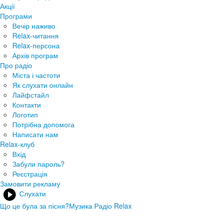
Акції
Програми
Вечір наживо
Relax-читання
Relax-персона
Архів програм
Про радіо
Міста і частоти
Як слухати онлайн
Лайфстайл
Контакти
Логотип
Потрібна допомога
Написати нам
Relax-клуб
Вхід
Забули пароль?
Реєстрація
Замовити рекламу
Слухати
Що це була за пісня?
Музика Радіо Relax