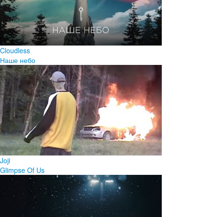
Cloudless
Наше небо
Joji
Glimpse Of Us