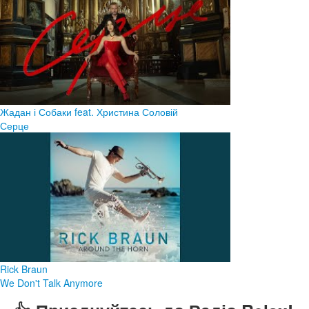
Жадан і Собаки feat. Христина Соловій
Серце
Rick Braun
We Don't Talk Anymore