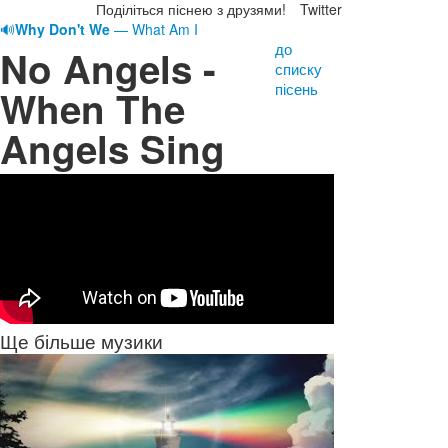
Поділіться піснею з друзями!
Twitter
🔊
Why Don't We
— What Am I
до
No Angels -
списку
пісень
When The
Angels Sing
Ще більше музики