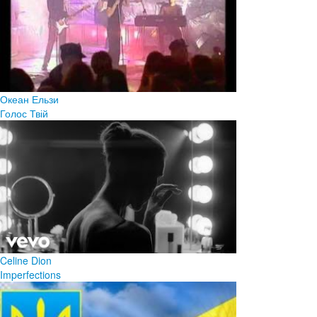
Океан Ельзи
Голос Твій
Celine Dion
Imperfections