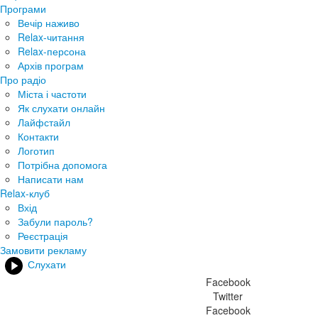
Програми
Вечір наживо
Relax-читання
Relax-персона
Архів програм
Про радіо
Міста і частоти
Як слухати онлайн
Лайфстайл
Контакти
Логотип
Потрібна допомога
Написати нам
Relax-клуб
Вхід
Забули пароль?
Реєстрація
Замовити рекламу
Слухати
Facebook
Twitter
Facebook