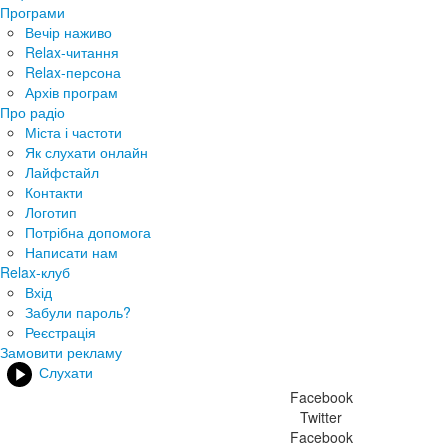
Програми
Вечір наживо
Relax-читання
Relax-персона
Архів програм
Про радіо
Міста і частоти
Як слухати онлайн
Лайфстайл
Контакти
Логотип
Потрібна допомога
Написати нам
Relax-клуб
Вхід
Забули пароль?
Реєстрація
Замовити рекламу
Слухати
Facebook
Twitter
Facebook