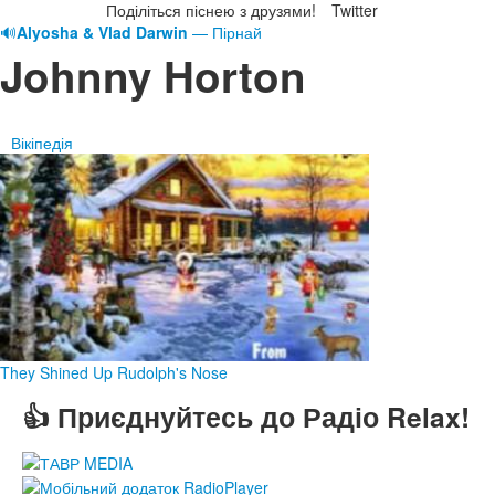
Поділіться піснею з друзями!
Twitter
🔊
Alyosha & Vlad Darwin
— Пірнай
Johnny Horton
Вікіпедія
They Shined Up Rudolph's Nose
👍 Приєднуйтесь до Радіо Relax!