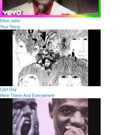
Elton John
Your Song
Carl Doy
Here There And Everywhere