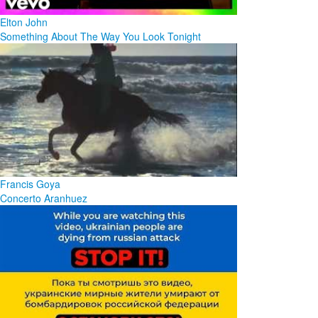
Elton John
Something About The Way You Look Tonight
Francis Goya
Concerto Aranhuez