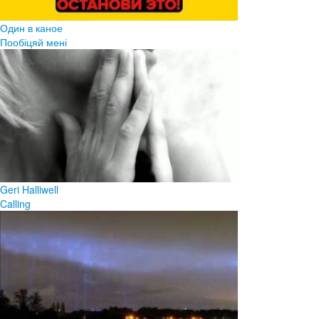
Один в каное
Пообіцяй мені
Geri Halliwell
Calling