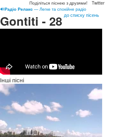
Поділіться піснею з друзями!
Twitter
🔊
Радіо Релакс
— Легке та спокійне радіо
до списку пісень
Gontiti - 28
Інші пісні