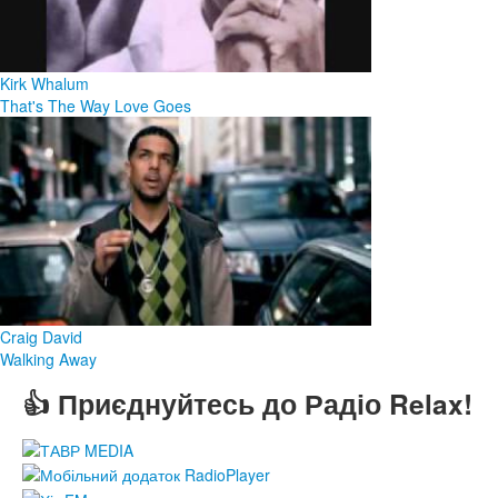
Kirk Whalum
That's The Way Love Goes
Craig David
Walking Away
👍 Приєднуйтесь до Радіо Relax!