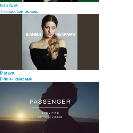
Ivan NAVI
Тимчасовий релакс
Maraya
Білими хмарами