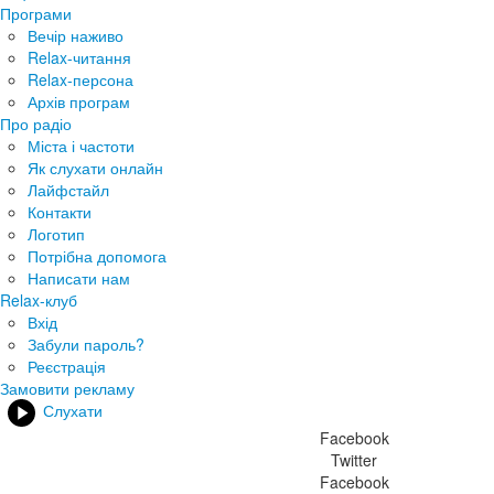
Програми
Вечір наживо
Relax-читання
Relax-персона
Архів програм
Про радіо
Міста і частоти
Як слухати онлайн
Лайфстайл
Контакти
Логотип
Потрібна допомога
Написати нам
Relax-клуб
Вхід
Забули пароль?
Реєстрація
Замовити рекламу
Слухати
Facebook
Twitter
Facebook