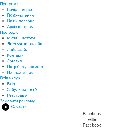
Програми
Вечір наживо
Relax-читання
Relax-персона
Архів програм
Про радіо
Міста і частоти
Як слухати онлайн
Лайфстайл
Контакти
Логотип
Потрібна допомога
Написати нам
Relax-клуб
Вхід
Забули пароль?
Реєстрація
Замовити рекламу
Слухати
Facebook
Twitter
Facebook