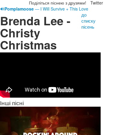
Поділіться піснею з друзями!
Twitter
🔊
Pomplamoose
— I Will Survive + This Love
до
Brenda Lee -
списку
пісень
Christy
Christmas
Інші пісні