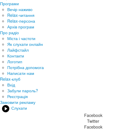
Програми
Вечір наживо
Relax-читання
Relax-персона
Архів програм
Про радіо
Міста і частоти
Як слухати онлайн
Лайфстайл
Контакти
Логотип
Потрібна допомога
Написати нам
Relax-клуб
Вхід
Забули пароль?
Реєстрація
Замовити рекламу
Слухати
Facebook
Twitter
Facebook