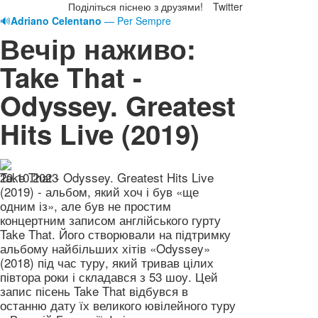
Поділіться піснею з друзями!
Twitter
🔊
Adriano Celentano
— Per Sempre
Вечір наживо:
Take That -
Odyssey. Greatest
Hits Live (2019)
20.10.2023
Take That - Odyssey. Greatest Hits Live
(2019) - альбом, який хоч і був «ще
одним із», але був не простим
концертним записом англійського гурту
Take That. Його створювали на підтримку
альбому найбільших хітів «Odyssey»
(2018) під час туру, який тривав цілих
півтора роки і складався з 53 шоу. Цей
запис пісень Take That відбувся в
останню дату їх великого ювілейного туру