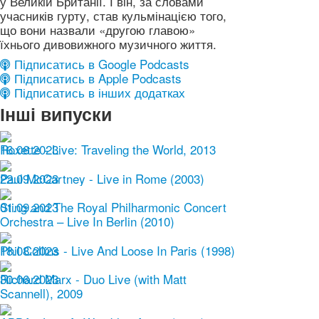
у Великій Британії. І він, за словами
учасників гурту, став кульмінацією того,
що вони назвали «другою главою»
їхнього дивовижного музичного життя.
Підписатись в Google Podcasts
Підписатись в Apple Podcasts
Підписатись в інших додатках
Інші випуски
16.06.2023
Roxette - Live: Traveling the World, 2013
22.09.2023
Paul McCartney - Live in Rome (2003)
01.09.2023
Sting and The Royal Philharmonic Concert
Orchestra – Live In Berlin (2010)
18.08.2023
Phil Collins - Live And Loose In Paris (1998)
30.06.2023
Richard Marx - Duo Live (with Matt
Scannell), 2009