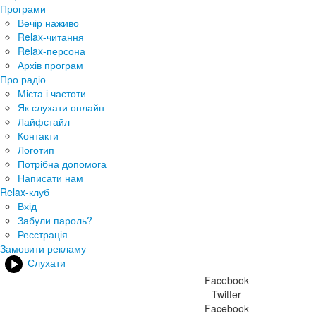
Програми
Вечір наживо
Relax-читання
Relax-персона
Архів програм
Про радіо
Міста і частоти
Як слухати онлайн
Лайфстайл
Контакти
Логотип
Потрібна допомога
Написати нам
Relax-клуб
Вхід
Забули пароль?
Реєстрація
Замовити рекламу
Слухати
Facebook
Twitter
Facebook