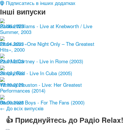
Підписатись в інших додатках
Інші випуски
23.06.2023
Robbie Williams - Live at Knebworth / Live
Summer, 2003
28.04.2023
Elton John «One Night Only – The Greatest
Hits», 2000
22.09.2023
Paul McCartney - Live in Rome (2003)
29.09.2023
Simply Red - Live In Cuba (2005)
13.10.2023
Whitney Houston - Live: Her Greatest
Performances (2014)
08.09.2023
Backstreet Boys - For The Fans (2000)
← До всіх випусків
👍 Приєднуйтесь до Радіо Relax!