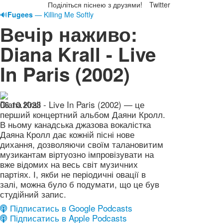
Поділіться піснею з друзями!
Twitter
🔊
Fugees
— Killing Me Softly
Вечір наживо:
Diana Krall - Live
In Paris (2002)
06.10.2023
Diana Krall - Live In Paris (2002) — це
перший концертний альбом Даяни Кролл.
В ньому канадська джазова вокалістка
Даяна Кролл дає кожній пісні нове
дихання, дозволяючи своїм талановитим
музикантам віртуозно імпровізувати на
вже відомих на весь світ музичних
партіях. І, якби не періодичні овації в
залі, можна було б подумати, що це був
студійний запис.
Підписатись в Google Podcasts
Підписатись в Apple Podcasts