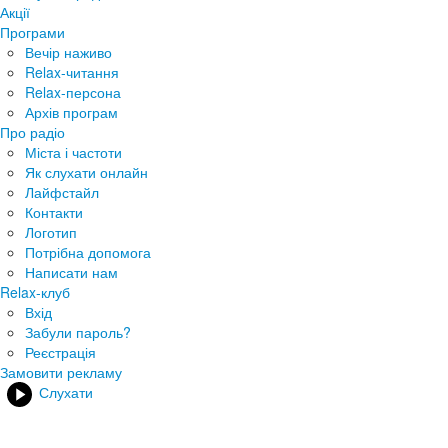
Акції
Програми
Вечір наживо
Relax-читання
Relax-персона
Архів програм
Про радіо
Міста і частоти
Як слухати онлайн
Лайфстайл
Контакти
Логотип
Потрібна допомога
Написати нам
Relax-клуб
Вхід
Забули пароль?
Реєстрація
Замовити рекламу
Слухати