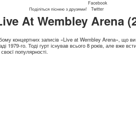
Facebook
Поділіться піснею з друзями!
Twitter
ive At Wembley Arena (
бому концертних записів «Live at Wembley Arena», що в
і 1979-го. Тоді гурт існував всього 8 років, але вже вст
 своєї популярності.