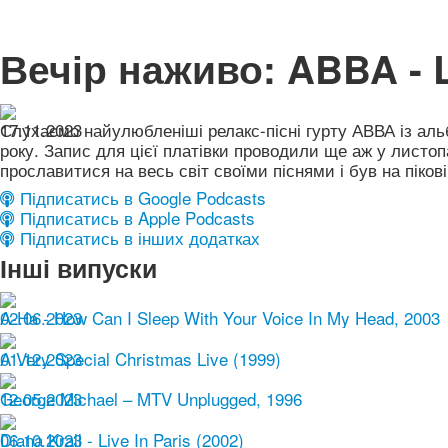
Вечір наживо: ABBA - L
17.11.2023
Слухаємо найулюбленіші релакс-пісні гурту АВВА із аль
року. Запис для цієї платівки проводили ще аж у листопад
прославитися на весь світ своїми піснями і був на пікові
Підписатись в Google Podcasts
Підписатись в Apple Podcasts
Підписатись в інших додатках
Інші випуски
02.06.2023
A-Ha - How Can I Sleep With Your Voice In My Head, 2003
01.12.2023
A Very Special Christmas Live (1999)
12.05.2023
George Michael – MTV Unplugged, 1996
06.10.2023
Diana Krall - Live In Paris (2002)