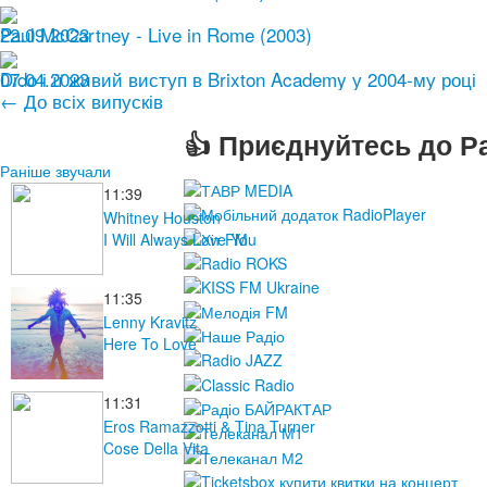
22.09.2023
Paul McCartney - Live in Rome (2003)
07.04.2023
Dido і її живий виступ в Brixton Academy у 2004-му році
← До всіх випусків
👍 Приєднуйтесь до Ра
Раніше звучали
11:39
Whitney Houston
I Will Always Love You
11:35
Lenny Kravitz
Here To Love
11:31
Eros Ramazzotti & Tina Turner
Cose Della Vita