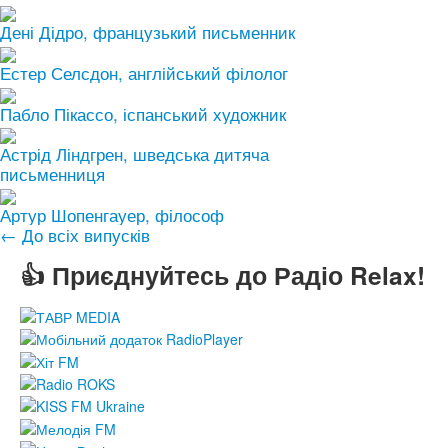
Дені Дідро, французький письменник
Естер Селсдон, англійський філолог
Пабло Пікассо, іспанський художник
Астрід Ліндгрен, шведська дитяча
письменниця
Артур Шопенгауер, філософ
← До всіх випусків
👍 Приєднуйтесь до Радіо Relax!