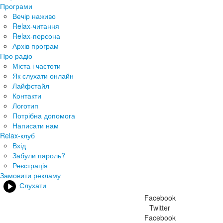
Програми
Вечір наживо
Relax-читання
Relax-персона
Архів програм
Про радіо
Міста і частоти
Як слухати онлайн
Лайфстайл
Контакти
Логотип
Потрібна допомога
Написати нам
Relax-клуб
Вхід
Забули пароль?
Реєстрація
Замовити рекламу
Слухати
Facebook
Twitter
Facebook