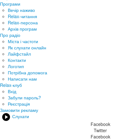
Програми
Вечір наживо
Relax-читання
Relax-персона
Архів програм
Про радіо
Міста і частоти
Як слухати онлайн
Лайфстайл
Контакти
Логотип
Потрібна допомога
Написати нам
Relax-клуб
Вхід
Забули пароль?
Реєстрація
Замовити рекламу
Слухати
Facebook
Twitter
Facebook