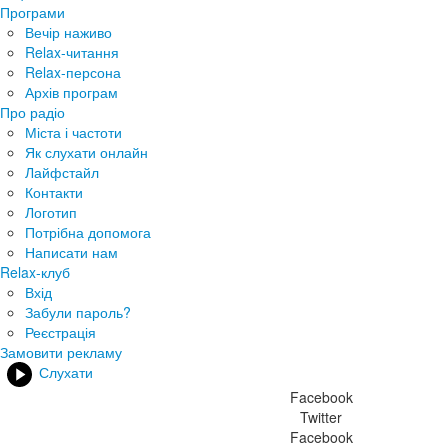
Програми
Вечір наживо
Relax-читання
Relax-персона
Архів програм
Про радіо
Міста і частоти
Як слухати онлайн
Лайфстайл
Контакти
Логотип
Потрібна допомога
Написати нам
Relax-клуб
Вхід
Забули пароль?
Реєстрація
Замовити рекламу
Слухати
Facebook
Twitter
Facebook