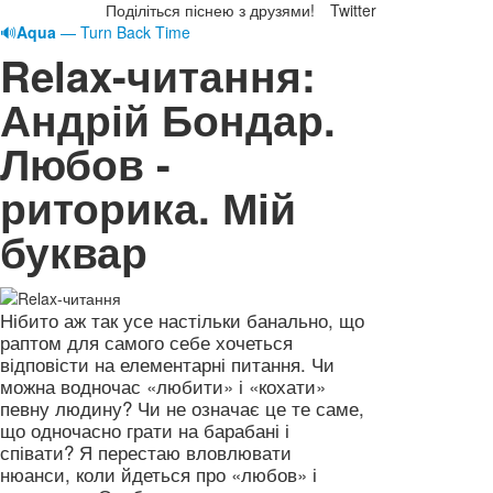
Поділіться піснею з друзями!
Twitter
🔊
Aqua
— Turn Back Time
Relax-читання:
Андрій Бондар.
Любов -
риторика. Мій
буквар
Нібито аж так усе настільки банально, що
раптом для самого себе хочеться
відповісти на елементарні питання. Чи
можна водночас «любити» і «кохати»
певну людину? Чи не означає це те саме,
що одночасно грати на барабані і
співати? Я перестаю вловлювати
нюанси, коли йдеться про «любов» і