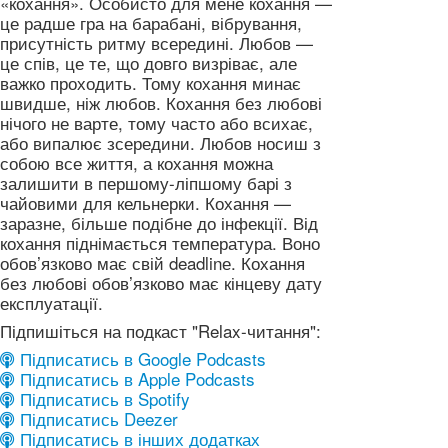
«кохання». Особисто для мене кохання —
це радше гра на барабані, вібрування,
присутність ритму всередині. Любов —
це спів, це те, що довго визріває, але
важко проходить. Тому кохання минає
швидше, ніж любов. Кохання без любові
нічого не варте, тому часто або всихає,
або випалює зсередини. Любов носиш з
собою все життя, а кохання можна
залишити в першому-ліпшому барі з
чайовими для кельнерки. Кохання —
заразне, більше подібне до інфекції. Від
кохання піднімається температура. Воно
обов’язково має свій deadlinе. Кохання
без любові обов’язково має кінцеву дату
експлуатації.
Підпишіться на подкаст "Relax-читання":
Підписатись в Google Podcasts
Підписатись в Apple Podcasts
Підписатись в Spotify
Підписатись Deezer
Підписатись в інших додатках