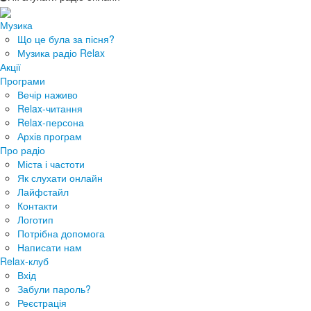
Музика
Що це була за пісня?
Музика радіо Relax
Акції
Програми
Вечір наживо
Relax-читання
Relax-персона
Архів програм
Про радіо
Міста і частоти
Як слухати онлайн
Лайфстайл
Контакти
Логотип
Потрібна допомога
Написати нам
Relax-клуб
Вхід
Забули пароль?
Реєстрація