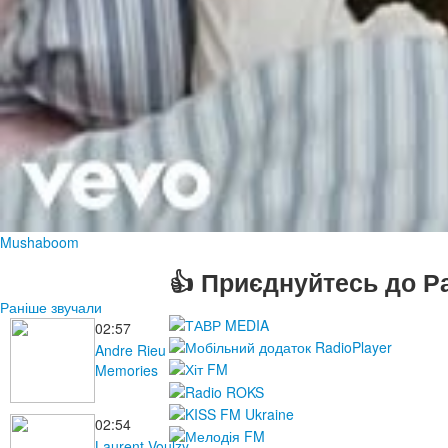
Mushaboom
👍 Приєднуйтесь до Ра
Раніше звучали
02:57
Andre Rieu
Memories
02:54
Laurent Voulzy