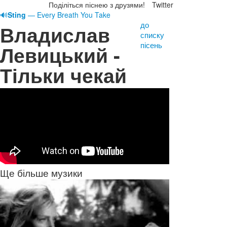
Поділіться піснею з друзями!
Twitter
🔊
Sting
— Every Breath You Take
до
Владислав
списку
пісень
Левицький -
Тільки чекай
Ще більше музики