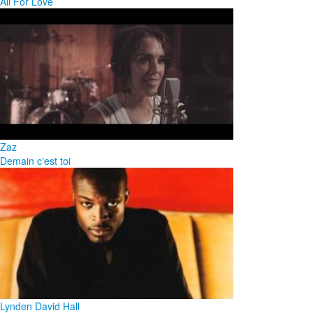
All For Love
Zaz
Demain c'est toi
Lynden David Hall