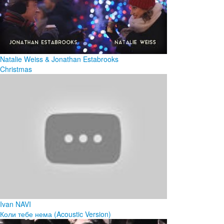
Natalie Weiss & Jonathan Estabrooks
Christmas
Ivan NAVI
Коли тебе нема (Acoustic Version)