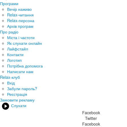
Програми
Вечір наживо
Relax-читання
Relax-персона
Архів програм
Про радіо
Міста і частоти
Як слухати онлайн
Лайфстайл
Контакти
Логотип
Потрібна допомога
Написати нам
Relax-клуб
Вхід
Забули пароль?
Реєстрація
Замовити рекламу
Слухати
Facebook
Twitter
Facebook