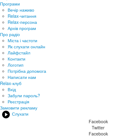
Програми
Вечір наживо
Relax-читання
Relax-персона
Архів програм
Про радіо
Міста і частоти
Як слухати онлайн
Лайфстайл
Контакти
Логотип
Потрібна допомога
Написати нам
Relax-клуб
Вхід
Забули пароль?
Реєстрація
Замовити рекламу
Слухати
Facebook
Twitter
Facebook