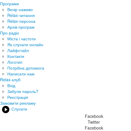
Програми
Вечір наживо
Relax-читання
Relax-персона
Архів програм
Про радіо
Міста і частоти
Як слухати онлайн
Лайфстайл
Контакти
Логотип
Потрібна допомога
Написати нам
Relax-клуб
Вхід
Забули пароль?
Реєстрація
Замовити рекламу
Слухати
Facebook
Twitter
Facebook