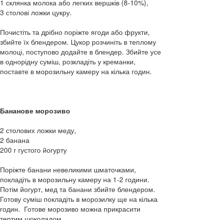
1 склянка молока або легких вершків (8-10%),
3 столові ложки цукру.
Почистіть та дрібно поріжте ягоди або фрукти,
збийте їх блендером. Цукор розчиніть в теплому
молоці, поступово додайте в блендер. Збийте усе
в однорідну суміш, розкладіть у креманки,
поставте в морозильну камеру на кілька годин.
Бананове морозиво
2 столових ложки меду,
2 банана
200 г густого йогурту
Поріжте банани невеликими шматочками,
покладіть в морозильну камеру на 1-2 години.
Потім йогурт, мед та банани збийте блендером.
Готову суміш покладіть в морозилку ще на кілька
годин. Готове морозиво можна прикрасити
тертим шоколадом.