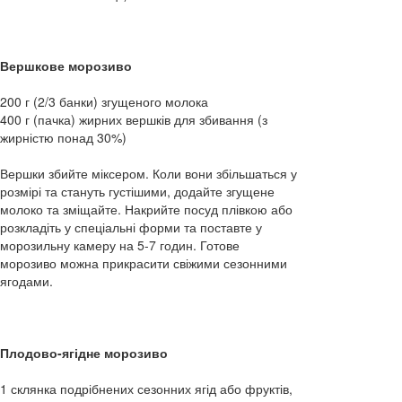
Вершкове морозиво
200 г (2/3 банки) згущеного молока
400 г (пачка) жирних вершків для збивання (з
жирністю понад 30%)
Вершки збийте міксером. Коли вони збільшаться у
розмірі та стануть густішими, додайте згущене
молоко та зміщайте. Накрийте посуд плівкою або
розкладіть у спеціальні форми та поставте у
морозильну камеру на 5-7 годин. Готове
морозиво можна прикрасити свіжими сезонними
ягодами.
Плодово-ягідне морозиво
1 склянка подрібнених сезонних ягід або фруктів,