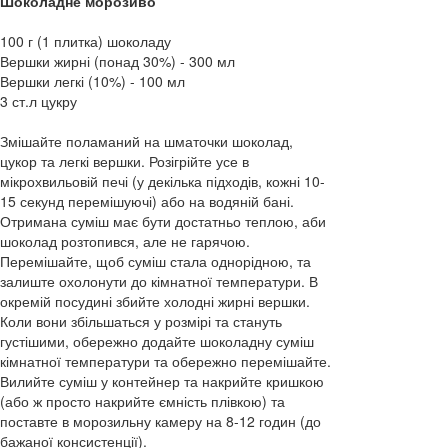
Шоколадне морозиво
100 г (1 плитка) шоколаду
Вершки жирні (понад 30%) - 300 мл
Вершки легкі (10%) - 100 мл
3 ст.л цукру
Змішайте поламаний на шматочки шоколад,
цукор та легкі вершки. Розігрійте усе в
мікрохвильовій печі (у декілька підходів, кожні 10-
15 секунд перемішуючі) або на водяній бані.
Отримана суміш має бути достатньо теплою, аби
шоколад розтопився, але не гарячою.
Перемішайте, щоб суміш стала однорідною, та
залиште охолонути до кімнатної температури. В
окремій посудині збийте холодні жирні вершки.
Коли вони збільшаться у розмірі та стануть
густішими, обережно додайте шоколадну суміш
кімнатної температури та обережно перемішайте.
Вилийте суміш у контейнер та накрийте кришкою
(або ж просто накрийте ємність плівкою) та
поставте в морозильну камеру на 8-12 годин (до
бажаної консистенції).