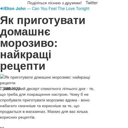
Поділіться піснею з друзями!
Twitter
🔊
Elton John
— Can You Feel The Love Tonight
Як приготувати
домашнє
морозиво:
найкращі
рецепти
25.08.2023
Прохолодний десерт спекотного літнього дня - те,
540
що треба для покращення настрою. Чому б не
спробувати приготувати морозиво вдома - воно
набагато смачніше та корисніше за те, що
продається в магазинах. Маємо для вас кілька
корисних рецептів.