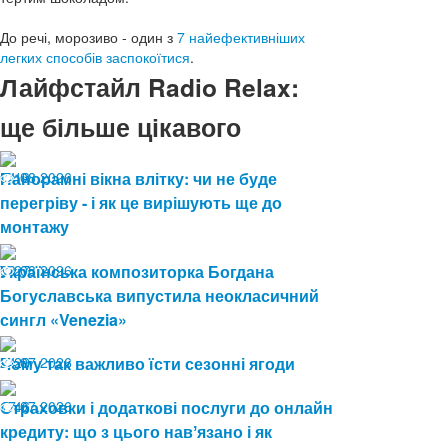
До речі, морозиво - один з
7 найефективніших
легких способів заспокоїтися
.
Лайфстайл Radio Relax:
ще більше цікавого
04.08.2026
Панорамні вікна влітку: чи не буде
13
перегріву - і як це вирішують ще до
монтажу
03.08.2026
Українська композиторка Богдана
27
Богуславська випустила неокласичний
сингл «Venezia»
24.07.2026
Чому так важливо їсти сезонні ягоди
29
17.07.2026
Страховки і додаткові послуги до онлайн
46
кредиту: що з цього навʼязано і як