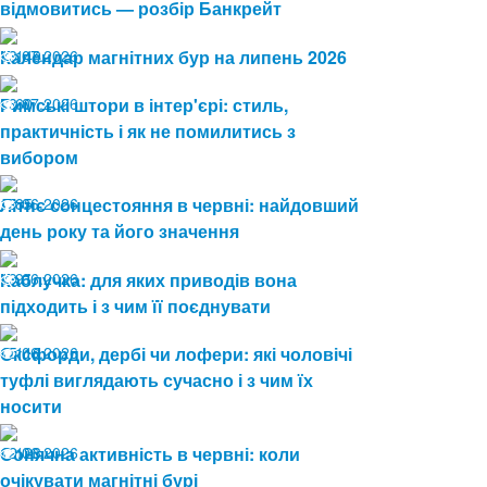
відмовитись — розбір Банкрейт
13.07.2026
Календар магнітних бур на липень 2026
149
08.07.2026
Римські штори в інтер'єрі: стиль,
60
практичність і як не помилитись з
вибором
19.06.2026
Літнє сонцестояння в червні: найдовший
85
день року та його значення
19.06.2026
Каблучка: для яких приводів вона
91
підходить і з чим її поєднувати
15.06.2026
Оксфорди, дербі чи лофери: які чоловічі
116
туфлі виглядають сучасно і з чим їх
носити
12.06.2026
Сонячна активність в червні: коли
128
очікувати магнітні бурі