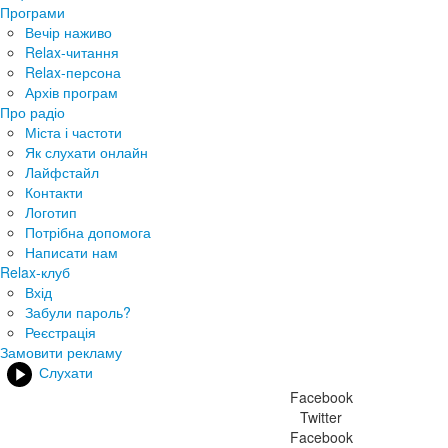
Програми
Вечір наживо
Relax-читання
Relax-персона
Архів програм
Про радіо
Міста і частоти
Як слухати онлайн
Лайфстайл
Контакти
Логотип
Потрібна допомога
Написати нам
Relax-клуб
Вхід
Забули пароль?
Реєстрація
Замовити рекламу
Слухати
Facebook
Twitter
Facebook