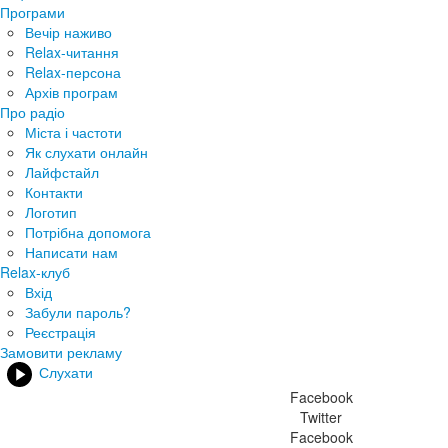
Програми
Вечір наживо
Relax-читання
Relax-персона
Архів програм
Про радіо
Міста і частоти
Як слухати онлайн
Лайфстайл
Контакти
Логотип
Потрібна допомога
Написати нам
Relax-клуб
Вхід
Забули пароль?
Реєстрація
Замовити рекламу
Слухати
Facebook
Twitter
Facebook