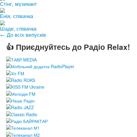
Стінг, музикант
Енія, співачка
Шаде, співачка
← До всіх випусків
👍 Приєднуйтесь до Радіо Relax!