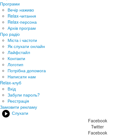
Програми
Вечір наживо
Relax-читання
Relax-персона
Архів програм
Про радіо
Міста і частоти
Як слухати онлайн
Лайфстайл
Контакти
Логотип
Потрібна допомога
Написати нам
Relax-клуб
Вхід
Забули пароль?
Реєстрація
Замовити рекламу
Слухати
Facebook
Twitter
Facebook