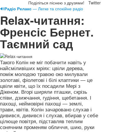
Поділіться піснею з друзями!
Twitter
🔊
Радіо Релакс
— Легке та спокійне радіо
Relax-читання:
Френсіс Бернет.
Таємний сад
Такого Колін не міг побачити навіть у
найсміливіших мріях: цвіли дерева,
поміж молодою травою око милували
золотаві, фіолетові і білі клаптики — це
цвіли квіти, що їх посадили Мері з
Дікеном. Вгорі ширяли пташки, скрізь
співи, дзижчання, гудіння, щебетання. І
пахощі, неймовірні пахощі — землі,
трави, квітів. Колін зачаровано слухав і
дивився, дивився і слухав, вбирав у себе
цілюще повітря, підставляв теплим
сонячним променям обличчя, шию, руки