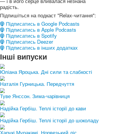
— і в його серце вливалася незнана
радість.
Підпишіться на подкаст "Relax-читання":
Підписатись в Google Podcasts
Підписатись в Apple Podcasts
Підписатись в Spotify
Підписатись Deezer
Підписатись в інших додатках
Інші випуски
Юліана Яроцька. Дні сили та слабкості
Наталія Гурницька. Передчуття
Туве Янссон. Зима-чарівниця
Надійка Гербіш. Теплі історії до кави
Надійка Гербіш. Теплі історії до шоколаду
Харукі Муракамі. Норвезький ліс