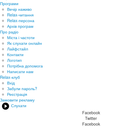
Програми
Вечір наживо
Relax-читання
Relax-персона
Архів програм
Про радіо
Міста і частоти
Як слухати онлайн
Лайфстайл
Контакти
Логотип
Потрібна допомога
Написати нам
Relax-клуб
Вхід
Забули пароль?
Реєстрація
Замовити рекламу
Слухати
Facebook
Twitter
Facebook