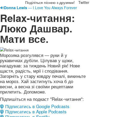
Поділіться піснею з друзями!
Twitter
🔊
Donna Lewis
— I Love You Always Forever
Relax-читання:
Люко Дашвар.
Мати все.
Морозяка розгулявся — руки й у
рукавичках дубіли. Цілував у щоки,
нагадував: за тиждень Новий рік! Нове
щастя, радість, мрії і сподівання.
Загорніть у стару ковдру печалі, викиньте
на мороз. Хай застигнуть хоча б до
весни, а весна зі своїми рецептами
прилетить. Допоможе.
Підпишіться на подкаст "Relax-читання":
Підписатись в Google Podcasts
Підписатись в Apple Podcasts
Підписатись в Spotify