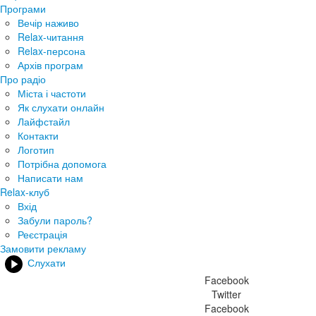
Програми
Вечір наживо
Relax-читання
Relax-персона
Архів програм
Про радіо
Міста і частоти
Як слухати онлайн
Лайфстайл
Контакти
Логотип
Потрібна допомога
Написати нам
Relax-клуб
Вхід
Забули пароль?
Реєстрація
Замовити рекламу
Слухати
Facebook
Twitter
Facebook