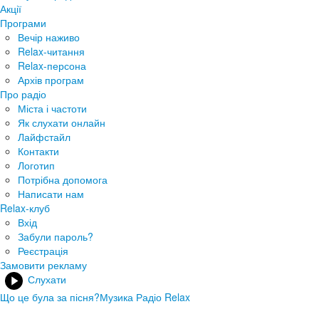
Акції
Програми
Вечір наживо
Relax-читання
Relax-персона
Архів програм
Про радіо
Міста і частоти
Як слухати онлайн
Лайфстайл
Контакти
Логотип
Потрібна допомога
Написати нам
Relax-клуб
Вхід
Забули пароль?
Реєстрація
Замовити рекламу
Слухати
Що це була за пісня?
Музика Радіо Relax