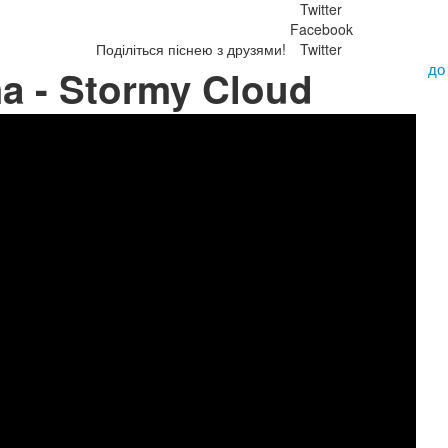
Twitter
Facebook
Поділіться піснею з друзями!
Twitter
до
ma - Stormy Cloud