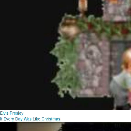
Elvis Presley
If Every Day Was Like Christmas