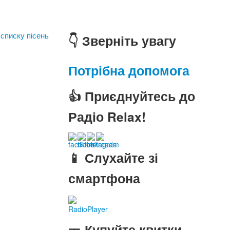
 списку пісень
👇 Зверніть увагу
Потрібна допомога
👍 Приєднуйтесь до
Радіо Relax!
📱 Слухайте зі
смартфона
RadioPlayer
🎫 Купуйте квитки