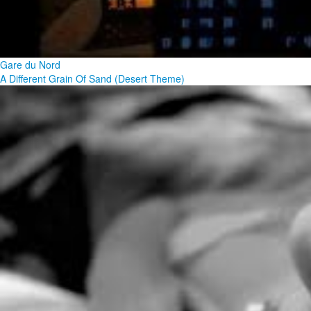
Gare du Nord
A Different Grain Of Sand (Desert Theme)