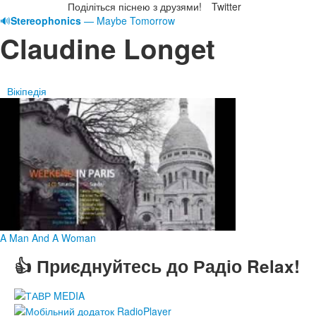
Поділіться піснею з друзями!
Twitter
🔊
Stereophonics
— Maybe Tomorrow
Claudine Longet
Вікіпедія
A Man And A Woman
👍 Приєднуйтесь до Радіо Relax!