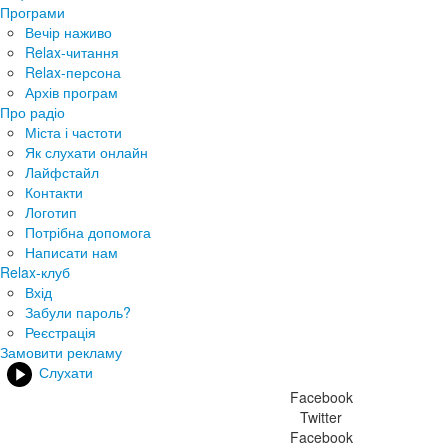
Програми
Вечір наживо
Relax-читання
Relax-персона
Архів програм
Про радіо
Міста і частоти
Як слухати онлайн
Лайфстайл
Контакти
Логотип
Потрібна допомога
Написати нам
Relax-клуб
Вхід
Забули пароль?
Реєстрація
Замовити рекламу
Слухати
Facebook
Twitter
Facebook