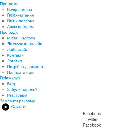
Програми
Вечір наживо
Relax-читання
Relax-персона
Архів програм
Про радіо
Міста і частоти
Як слухати онлайн
Лайфстайл
Контакти
Логотип
Потрібна допомога
Написати нам
Relax-клуб
Вхід
Забули пароль?
Реєстрація
Замовити рекламу
Слухати
Facebook
Twitter
Facebook