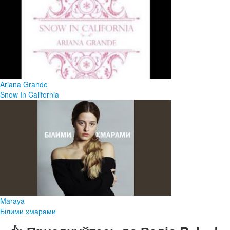
Ariana Grande
Snow In California
Maraya
Білими хмарами