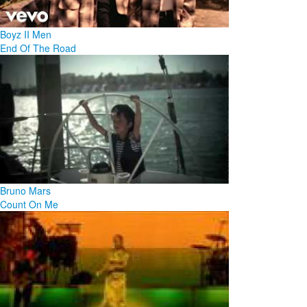
Boyz II Men
End Of The Road
Bruno Mars
Count On Me