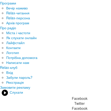
Програми
Вечір наживо
Relax-читання
Relax-персона
Архів програм
Про радіо
Міста і частоти
Як слухати онлайн
Лайфстайл
Контакти
Логотип
Потрібна допомога
Написати нам
Relax-клуб
Вхід
Забули пароль?
Реєстрація
Замовити рекламу
Слухати
Facebook
Twitter
Facebook