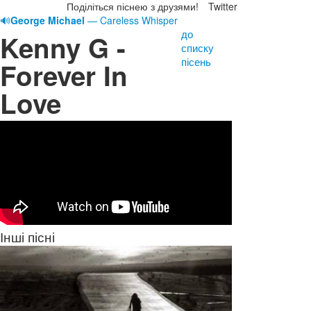
Поділіться піснею з друзями!
Twitter
🔊
George Michael
— Careless Whisper
до
Kenny G -
списку
пісень
Forever In
Love
Інші пісні