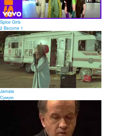
Spice Girls
2 Become 1
Jamala
Сумую