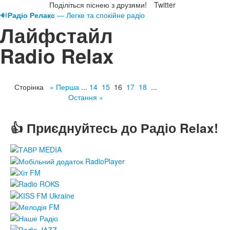
Поділіться піснею з друзями!
Twitter
🔊
Радіо Релакс
— Легке та спокійне радіо
Лайфстайл
Radio Relax
Сторінка
« Перша
...
14
15
16
17
18
...
Остання »
👍 Приєднуйтесь до Радіо Relax!