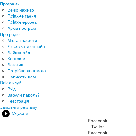
Програми
Вечір наживо
Relax-читання
Relax-персона
Архів програм
Про радіо
Міста і частоти
Як слухати онлайн
Лайфстайл
Контакти
Логотип
Потрібна допомога
Написати нам
Relax-клуб
Вхід
Забули пароль?
Реєстрація
Замовити рекламу
Слухати
Facebook
Twitter
Facebook